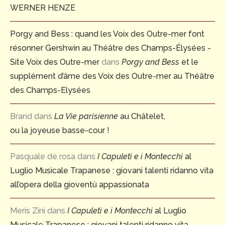
WERNER HENZE
Porgy and Bess : quand les Voix des Outre-mer font
résonner Gershwin au Théâtre des Champs-Élysées -
Site Voix des Outre-mer
dans
Porgy and Bess
et le
supplément d’âme des Voix des Outre-mer au Théâtre
des Champs-Elysées
Brand
dans
La Vie parisienne
au Châtelet,
ou la joyeuse basse-cour !
Pasquale de rosa
dans
I Capuleti e i Montecchi
al
Luglio Musicale Trapanese : giovani talenti ridanno vita
all’opera della gioventù appassionata
Meris Zini
dans
I Capuleti e i Montecchi
al Luglio
Musicale Trapanese : giovani talenti ridanno vita