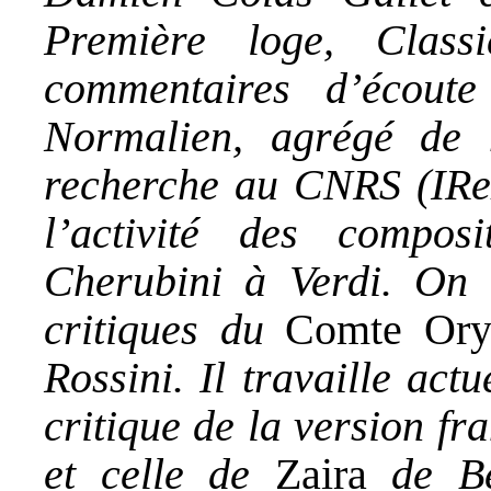
Première loge, Class
commentaires d’écoute
Normalien, agrégé de m
recherche au CNRS (IReM
l’activité des compos
Cherubini à Verdi. On l
critiques du
Comte Or
Rossini. Il travaille act
critique de la version fr
et celle de
Zaira
de Be