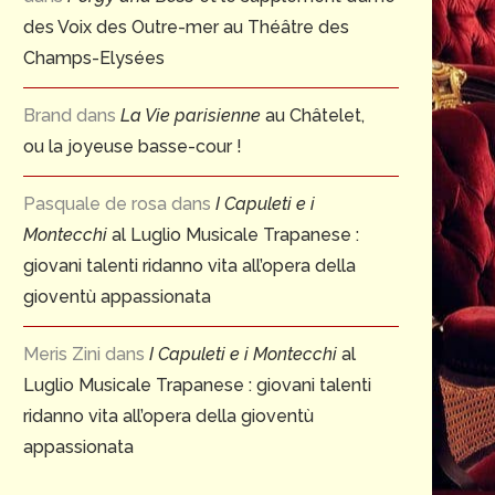
des Voix des Outre-mer au Théâtre des
Champs-Elysées
Brand
dans
La Vie parisienne
au Châtelet,
ou la joyeuse basse-cour !
Pasquale de rosa
dans
I Capuleti e i
Montecchi
al Luglio Musicale Trapanese :
giovani talenti ridanno vita all’opera della
gioventù appassionata
Meris Zini
dans
I Capuleti e i Montecchi
al
Luglio Musicale Trapanese : giovani talenti
ridanno vita all’opera della gioventù
appassionata