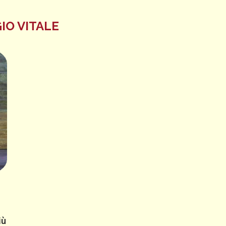
IO VITALE
iù