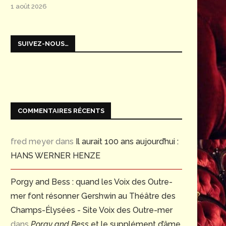
1 août 2026
SUIVEZ-NOUS…
COMMENTAIRES RÉCENTS
fred meyer
dans
Il aurait 100 ans aujourd’hui :
HANS WERNER HENZE
Porgy and Bess : quand les Voix des Outre-
mer font résonner Gershwin au Théâtre des
Champs-Élysées - Site Voix des Outre-mer
dans
Porgy and Bess
et le supplément d’âme