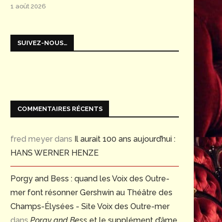
1 août 2026
SUIVEZ-NOUS…
COMMENTAIRES RÉCENTS
fred meyer
dans
Il aurait 100 ans aujourd’hui :
HANS WERNER HENZE
Porgy and Bess : quand les Voix des Outre-
mer font résonner Gershwin au Théâtre des
Champs-Élysées - Site Voix des Outre-mer
dans
Porgy and Bess
et le supplément d’âme