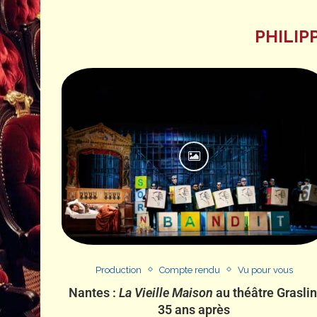
PHILIP
Production
Compte rendu
Vu pour vous
Nantes :
La Vieille Maison
au théâtre Graslin
35 ans après