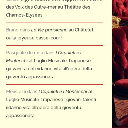
des Voix des Outre-mer au Théâtre des
Champs-Elysées
Brand
dans
La Vie parisienne
au Châtelet,
ou la joyeuse basse-cour !
Pasquale de rosa
dans
I Capuleti e i
Montecchi
al Luglio Musicale Trapanese :
giovani talenti ridanno vita all’opera della
gioventù appassionata
Meris Zini
dans
I Capuleti e i Montecchi
al
Luglio Musicale Trapanese : giovani talenti
ridanno vita all’opera della gioventù
appassionata