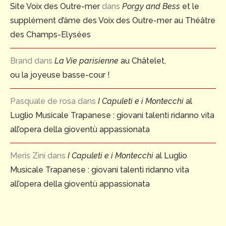
Site Voix des Outre-mer
dans
Porgy and Bess
et le
supplément d’âme des Voix des Outre-mer au Théâtre
des Champs-Elysées
Brand
dans
La Vie parisienne
au Châtelet,
ou la joyeuse basse-cour !
Pasquale de rosa
dans
I Capuleti e i Montecchi
al
Luglio Musicale Trapanese : giovani talenti ridanno vita
all’opera della gioventù appassionata
Meris Zini
dans
I Capuleti e i Montecchi
al Luglio
Musicale Trapanese : giovani talenti ridanno vita
all’opera della gioventù appassionata