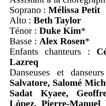
Soprano :
Mélissa Petit
Alto :
Beth Taylor
Ténor :
Duke Kim
*
Basse :
Alex Rosen
*
Enfants chanteurs :
C
Lazreq
Danseuses et danseu
Salvatore, Salomé Mic
Sadat Kyaee, Geoffr
López, Pierre-Manuel 