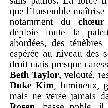
sans pathos. La force n’
que l’Ensemble maîtrise 
notamment du
chœur
déploie toute la pale
abordées, des ténèbres 
espérée au niveau des so
droit mais presque cares
Beth Taylor
, velouté, re
Duke Kim
, lumineux, g
mais ne verse jamais d
Rosen
, basse noble, il