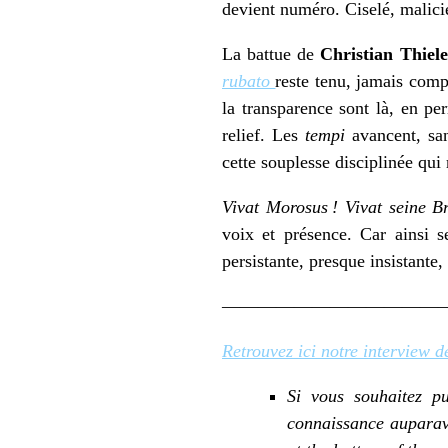
devient numéro. Ciselé, malicieu
La battue de
Christian Thie
rubato
reste tenu, jamais comp
la transparence sont là, en p
relief. Les
tempi
avancent, san
cette souplesse disciplinée qui 
Vivat Morosus ! Vivat seine B
voix et présence. Car ainsi s
persistante, presque insistante
————————————
Retrouvez ici notre interview 
Si vous souhaitez p
connaissance auparav