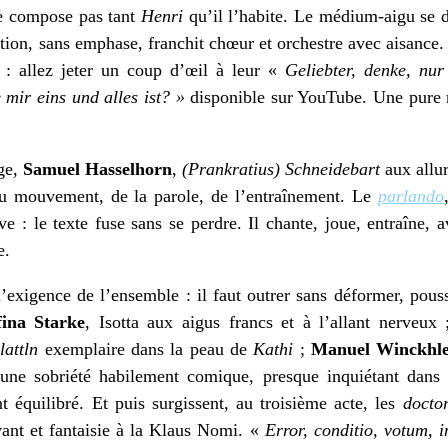
ne compose pas tant
Henri
qu’il l’habite. Le médium-aigu se dé
tion, sans emphase, franchit chœur et orchestre avec aisance. T
: allez jeter un coup d’œil à leur «
Geliebter, denke, nur
 mir eins und alles ist? »
disponible sur YouTube. Une pure m
ge,
Samuel Hasselhorn
,
(Prankratius)
Schneidebart
aux allur
du mouvement, de la parole, de l’entraînement. Le
parlando
ve : le texte fuse sans se perdre. Il chante, joue, entraîne,
e.
’exigence de l’ensemble : il faut outrer sans déformer, pouss
fina Starke
, Isotta aux aigus francs et à l’allant nerveux
lattln
exemplaire dans la peau de
Kathi
;
Manuel Winckhl
’une sobriété habilement comique, presque inquiétant dans
t équilibré. Et puis surgissent, au troisième acte, les
docto
vant et fantaisie à la Klaus Nomi. «
Error, conditio, votum, 