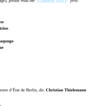
age), please read the
“
Comment Policy
” first!
se
tzius
Maqungo
ae
stre d’État de Berlin, dir.
Christian Thielemann