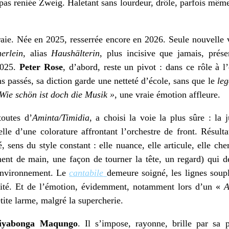
 pas reniée Zweig. Haletant sans lourdeur, drôle, parfois même
raie. Née en 2025, resserrée encore en 2026. Seule nouvelle
erlein
, alias
Haushälterin
, plus incisive que jamais, prés
 2025.
Peter Rose
, d’abord, reste un pivot : dans ce rôle à l
s passés, sa diction garde une netteté d’école, sans que le
leg
Wie schön ist doch die Musik »
, une vraie émotion affleure.
toutes d’
Aminta/Timidia
, a choisi la voie la plus sûre : la j
lle d’une colorature affrontant l’orchestre de front. Résulta
sé, sens du style constant : elle nuance, elle articule, elle ch
ent de main, une façon de tourner la tête, un regard) qui dé
environnement. Le
cantabile
demeure soigné, les lignes soupl
érité. Et de l’émotion, évidemment, notamment lors d’un «
A
ite larme, malgré la supercherie.
yabonga Maqungo
. Il s’impose, rayonne, brille par sa 