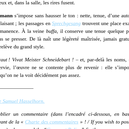
x et, dans la salle, les rires fusent.
lemann
s’impose sans hausser le ton : nette, tenue, d’une auto
laisant ; les passages en
Sprechgesang
trouvent une place exa
ermanence. À la veine
buffa
, il conserve une tenue quelque p
s se presser. De là naît une légèreté maîtrisée, jamais gratu
relève du grand style.
raut ! Vivat Meister Schneidebart !
– et, par-delà les noms, 
ervie, l’œuvre ne se contente plus de revenir : elle s’impos
, qu’on ne la voit décidément pas assez.
———————
de Samuel Hasselhorn.
ublier un commentaire (dans l’encadré ci-dessous, en ba
ant de la «
Charte des commentaires
» ! / If you wish to po