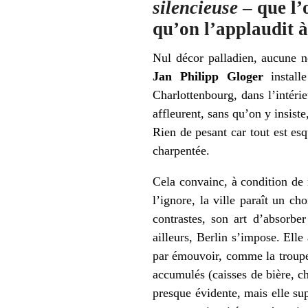
silencieuse
– que l’o
qu’on l’applaudit à
Nul décor palladien, aucune no
Jan Philipp Gloger
instal
Charlottenbourg, dans l’intéri
affleurent, sans qu’on y insiste
Rien de pesant car tout est es
charpentée.
Cela convainc, à condition de
l’ignore, la ville paraît un c
contrastes, son art d’absorbe
ailleurs, Berlin s’impose. Ell
par émouvoir, comme la troupe
accumulés (caisses de bière, ch
presque évidente, mais elle su