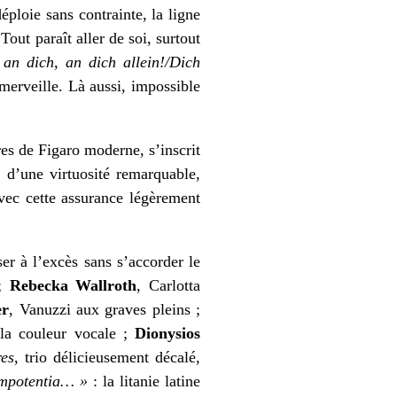
ploie sans contrainte, la ligne
out paraît aller de soi, surtout
 an dich, an dich allein!/Dich
erveille. Là aussi, impossible
es de Figaro moderne, s’inscrit
, d’une virtuosité remarquable,
 avec cette assurance légèrement
er à l’excès sans s’accorder le
 ;
Rebecka Wallroth
, Carlotta
er
, Vanuzzi aux graves pleins ;
 la couleur vocale ;
Dionysios
res
, trio délicieusement décalé,
impotentia… »
: la litanie latine