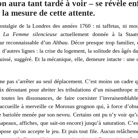
n aura tant tardé à voir – se révèle enf
 la mesure de cette attente.
stalgie de la Londres des années 1760 : ni taffetas, ni mous
le
La Femme silencieuse
actuellement donnée à la Staat
eur reconnaissable d’un
Altbau
. Décor presque trop familier, e
, d’autres lignes : la crise du logement, la solitude des âgés 
quissé, suggéré. Et la mécanique, elle, demeure intacte : une 
 ne pas s’arrêter au seul déplacement. C’est moins un cadre
hoix déroutant pour abriter les tribulations d’un misanthrope 
r toutes les dissonances, de faire coexister l’invraisemblab
e accueille à merveille ce Morosus grognon qui, à force d’obse
 bariolée menée par son neveu. Certains ont pu n’y voir qu’u
apeaux, affiches, que sait-on encore) jusqu’à saturation. C’est 
ppose qu’on accepte le jeu. Et puis tout file. Aucun relâcheme