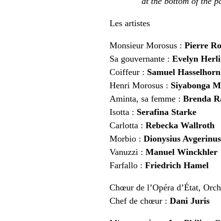
at the bottom of the p
Les artistes
Monsieur Morosus :
Pierre Ro
Sa gouvernante :
Evelyn Herli
Coiffeur :
Samuel Hasselhorn
Henri Morosus :
Siyabonga 
Aminta, sa femme :
Brenda R
Isotta :
Serafina Starke
Carlotta :
Rebecka Wallroth
Morbio :
Dionysius Avgerinus
Vanuzzi :
Manuel Winckhler
Farfallo :
Friedrich Hamel
Chœur de l’Opéra d’État, Orche
Chef de chœur :
Dani Juris