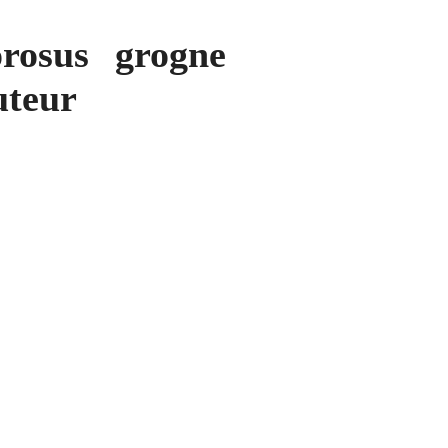
osus grogne
auteur