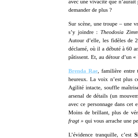
avec une vivacité que n’aurait
demander de plus ?
Sur scène, une troupe – une v
s’y joindre :
Theodosia Zimm
Autour d’elle, les fidèles de
déclamé, où il a débuté à 60 an
pâtissent. Et, au détour d’un «
Brenda Rae
, familière entre 
heureux. La voix n’est plus ce
Agilité intacte, souffle maîtri
arsenal de détails (un mouvem
avec ce personnage dans cet 
Moins de brillant, plus de v
fragt »
qui vous arrache une pet
L’évidence tranquille, c’est
Si