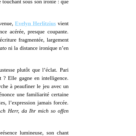
 touchant sous son ironie : que
 venue,
Evelyn Herlitzius
vient
ence acérée, presque coupante.
’écriture fragmentée, largement
ato
ni la distance ironique n’en
ustesse plutôt que l’éclat. Pari
t ? Elle gagne en intelligence.
erche à peaufiner le jeu avec un
nonce une familiarité certaine
es, l’expression jamais forcée.
ch Herr, da Ihr mich so offen
présence lumineuse, son chant