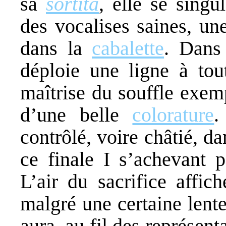
sa
sortita
, elle se singu
des vocalises saines, un
dans la
cabalette
. Dans
déploie une ligne à tou
maîtrise du souffle exem
d’une belle
colorature
.
contrôlé, voire châtié, d
ce finale I s’achevant p
L’air du sacrifice affi
malgré une certaine lent
aura, au fil des représent