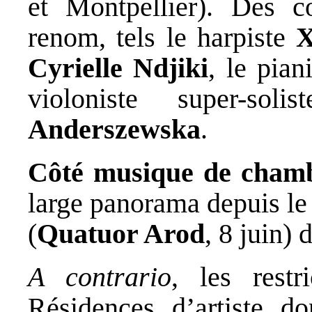
et Montpellier). Des c
renom, tels le harpiste
X
Cyrielle Ndjiki
, le pian
violoniste super-s
Anderszewska
.
Côté musique de cham
large panorama depuis le
(
Quatuor Arod
, 8 juin) 
A contrario
, les restr
Résidences d’artiste d