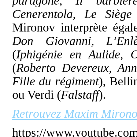
paragone, Il barbier
Cenerentola, Le Siège
Mironov interprète éga
Don Giovanni, L’Enl
(
Iphigénie en Aulide, 
(
Roberto Devereux, An
Fille du régiment
), Belli
ou Verdi (
Falstaff
).
Retrouvez Maxim Mironov
https://www.youtube.c