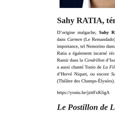
Sahy RATIA, té
D’origine malgache,
Sahy 
dans
Carmen
(Le Remandado)
importance, tel Nemorino dan
Ratia a également incarné r
Ramir dans la
Cendrillon
d’Iso
a aussi chanté Tonio de
La Fil
d’Hervé Niquet, ou encore
S
(Théâtre des Champs-Élysées).
https://youtu.be/jzttFxKligA
Le Postillon de