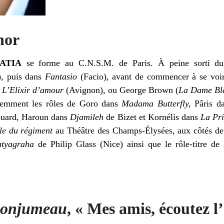
nor
RATIA
se forme au C.N.S.M. de Paris. À peine sorti du 
, puis dans
Fantasio
(Facio), avant de commencer à se voir
s
L’Elixir d’amour
(Avignon), ou George Brown (
La Dame Bl
écemment les rôles de Goro dans
Madama Butterfly,
Pâris d
uard, Haroun dans
Djamileh
de Bizet et Kornélis dans
La Pri
le du régiment
au Théâtre des Champs-Élysées, aux côtés de 
atyagraha
de Philip Glass (Nice) ainsi que le rôle-titre de
 Lonjumeau
, « Mes amis, écoutez l