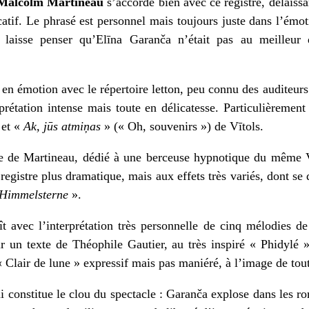
Malcolm Martineau
s’accorde bien avec ce registre, délaissa
atif. Le phrasé est personnel mais toujours juste dans l’émo
 laisse penser qu’Elīna Garanča n’était pas au meilleur 
 en émotion avec le répertoire letton, peu connu des auditeur
prétation intense mais toute en délicatesse. Particulièreme
 et «
Ak, jūs atmiņas
» (« Oh, souvenirs ») de Vītols.
e de Martineau, dédié à une berceuse hypnotique du même Vī
 registre plus dramatique, mais aux effets très variés, dont se 
e Himmelsterne
».
oît avec l’interprétation très personnelle de cinq mélodies d
ur un texte de Théophile Gautier, au très inspiré « Phidylé »
« Clair de lune » expressif mais pas maniéré, à l’image de tout 
qui constitue le clou du spectacle : Garanča explose dans les