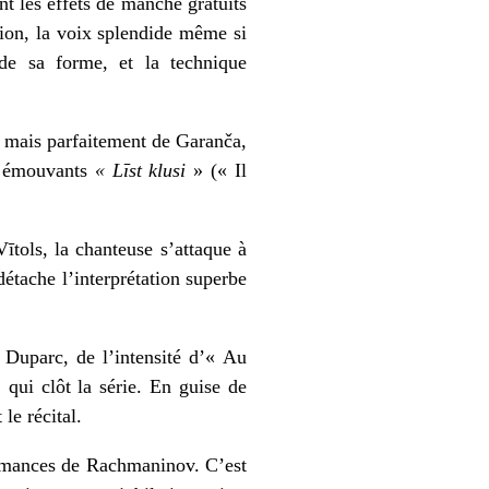
nt les effets de manche gratuits
tion, la voix splendide même si
de sa forme, et la technique
s mais parfaitement de Garanča,
nt émouvants
«
Līst klusi
» (« Il
tols, la chanteuse s’attaque à
détache l’interprétation superbe
e Duparc, de l’intensité d’« Au
 qui clôt la série. En guise de
le récital.
 romances de Rachmaninov. C’est