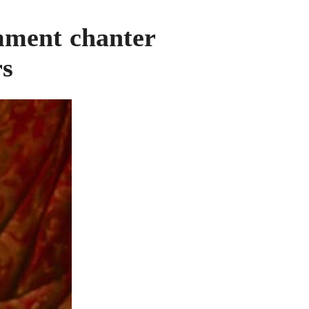
omment chanter
rs