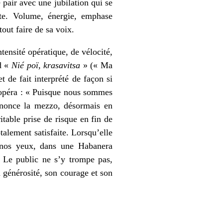
e pair avec une jubilation qui se
ite. Volume, énergie, emphase
out faire de sa voix.
ensité opératique, de vélocité,
d «
Nié poï, krasavitsa
» (« Ma
 de fait interprété de façon si
l’opéra : « Puisque nous sommes
annonce la mezzo, désormais en
ritable prise de risque en fin de
talement satisfaite. Lorsqu’elle
 nos yeux, dans une Habanera
e. Le public ne s’y trompe pas,
a générosité, son courage et son