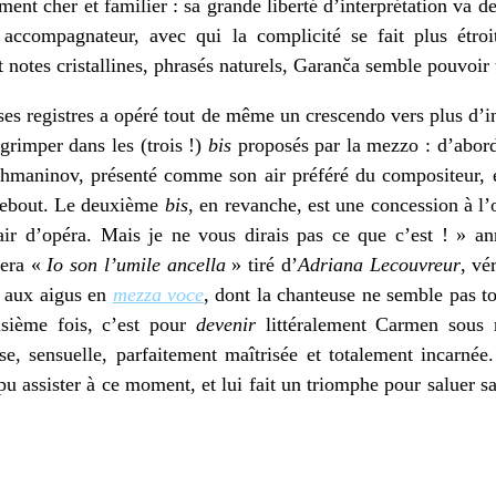
ement cher et familier : sa grande liberté d’interprétation va d
 accompagnateur, avec qui la complicité se fait plus étro
notes cristallines, phrasés naturels, Garanča semble pouvoir t
es registres a opéré tout de même un crescendo vers plus d’int
grimper dans les (trois !)
bis
proposés par la mezzo : d’abor
hmaninov, présenté comme son air préféré du compositeur, et
 debout. Le deuxième
bis
, en revanche, est une concession à 
 air d’opéra. Mais je ne vous dirais pas ce que c’est ! » 
sera «
Io son l’umile ancella
» tiré d’
Adriana Lecouvreur
, vé
e aux aigus en
mezza voce
, dont la chanteuse ne semble pas to
isième fois, c’est pour
devenir
littéralement Carmen sous
se, sensuelle, parfaitement maîtrisée et totalement incarné
pu assister à ce moment, et lui fait un triomphe pour saluer s