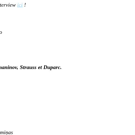
nterview
ici
!
o
maninov, Strauss et Duparc.
tmiņas