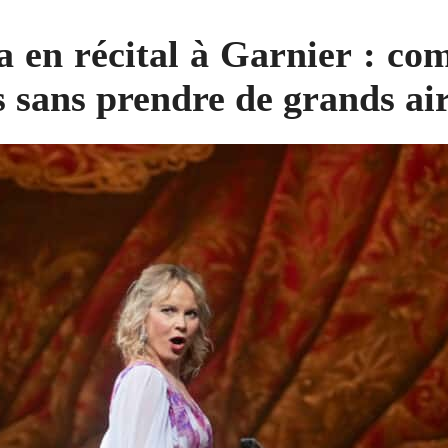
 en récital à Garnier : c
s sans prendre de grands ai