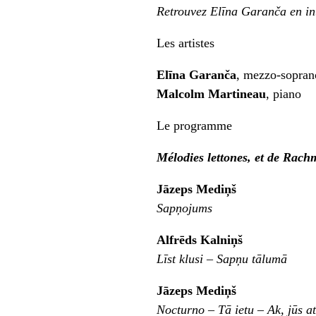
Retrouvez Elīna Garanča en i
Les artistes
Elīna Garanča
, mezzo-sopran
Malcolm Martineau
, piano
Le programme
Mélodies lettones, et de Rach
Jāzeps Mediņ
š
Sapņojums
Alfrēds Kalniņ
š
Līst klusi – Sapņu tālumā
Jāzeps Mediņ
š
Nocturno – Tā ietu – Ak, jūs a