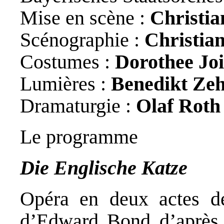
Mise en scène :
Christia
Scénographie :
Christia
Costumes :
Dorothee Joi
Lumières :
Benedikt Ze
Dramaturgie :
Olaf Roth
Le programme
Die Englische Katze
Opéra en deux actes d
d’Edward Bond d’aprè