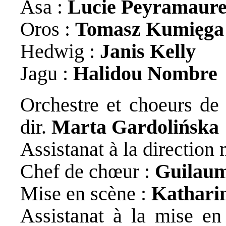
Asa :
Lucie Peyramaur
Oros :
Tomasz Kumięga
Hedwig :
Janis Kelly
Jagu :
Halidou Nombre
Orchestre et choeurs de 
dir.
Marta Gardolińska
Assistanat à la direction
Chef de chœur :
Guilaum
Mise en scène :
Kathari
Assistanat à la mise e