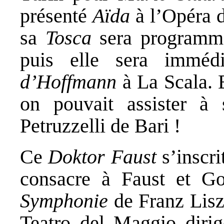
présenté
Aïda
à l’Opéra d
sa
Tosca
sera programmé
puis elle sera imméd
d’Hoffmann
à La Scala. E
on pouvait assister 
Petruzzelli de Bari !
Ce
Doktor Faust
s’inscri
consacre à Faust et Go
Symphonie
de Franz Liszt
Teatro del Maggio diri