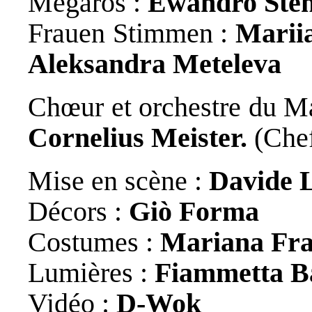
Megäros :
Ewandro Ste
Frauen Stimmen :
Marii
Aleksandra Meteleva
Chœur et orchestre du Ma
Cornelius Meister.
(Che
Mise en scène :
Davide 
Décors :
Giò Forma
Costumes :
Mariana Fra
Lumières :
Fiammetta Ba
Vidéo :
D-Wok