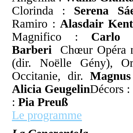
Clorinda :
Serena Sá
Ramiro :
Alasdair Kent
Magnifico :
Carlo 
Barberi
Chœur Opéra nat
(dir. Noëlle Gény), Or
Occitanie, dir.
Magnus
Alicia Geugelin
Décors :
:
Pia Preuß
Le programme