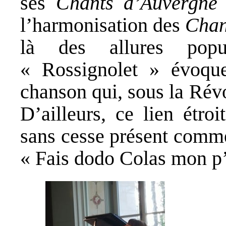
ses
Chants d’Auvergne
l’harmonisation des
Chan
là des allures popu
« Rossignolet » évoque
chanson qui, sous la Révo
D’ailleurs, ce lien étro
sans cesse présent comme
« Fais dodo Colas mon p’t