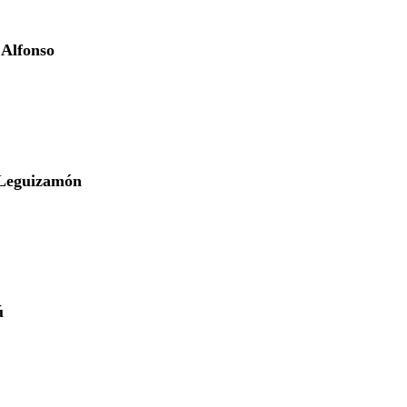
 Alfonso
 Leguizamón
ú