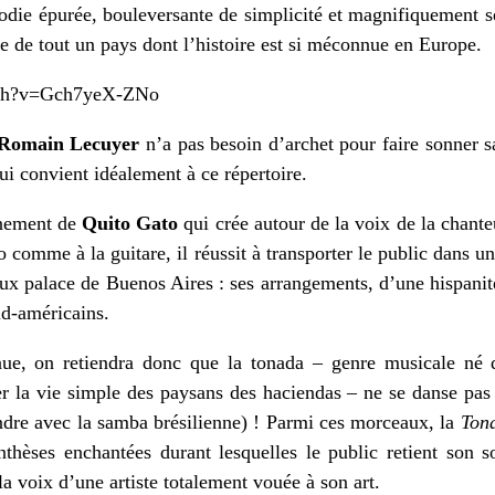
odie épurée, bouleversante de simplicité et magnifiquement ser
ce de tout un pays dont l’histoire est si méconnue en Europe.
tch?v=Gch7yeX-ZNo
Romain Lecuyer
n’a pas besoin d’archet pour faire sonner s
i convient idéalement à ce répertoire.
gnement de
Quito Gato
qui crée autour de la voix de la chante
ano comme à la guitare, il réussit à transporter le public dan
ux palace de Buenos Aires : ses arrangements, d’une hispanité
sud-américains.
ue, on retiendra donc que la tonada – genre musicale né d
 la vie simple des paysans des haciendas – ne se danse pa
dre avec la samba brésilienne) ! Parmi ces morceaux, la
Ton
nthèses enchantées durant lesquelles le public retient son sou
la voix d’une artiste totalement vouée à son art.