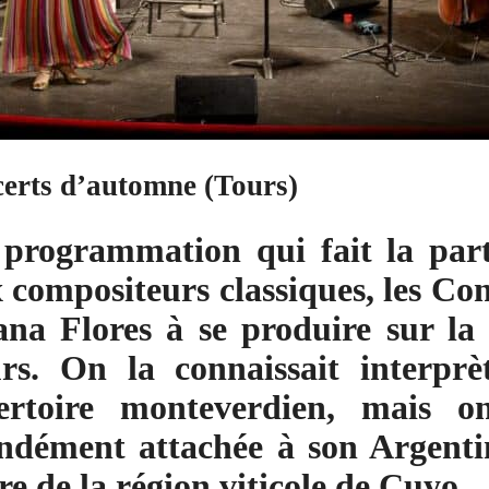
erts d’automne (Tours)
programmation qui fait la part
x compositeurs classiques, les C
ana Flores à se produire sur l
s. On la connaissait interprè
ertoire monteverdien, mais 
ndément attachée à son Argentin
e de la région viticole de Cuyo.