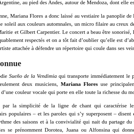
’Argentine, au pied des Andes, autour de Mendoza, dont elle es
nne, Mariana Flores a donc laissé au vestiaire la panoplie de 
 de soleil aux couleurs automnales, un micro filaire au creux
ritie et Gilbert Carpentier. Le concert a beau être sonorisé, l
quablement respectés et on a tôt fait d’oublier qu’elle est d’
rtiste attachée à défendre un répertoire qui coule dans ses vei
connue
odie
Sueño de la Vendimia
qui transporte immédiatement le p
seulement deux musiciens,
Mariana Flores
use principalem
d’une couleur vocale qui porte en elle toute la richesse du m
ar la simplicité de la ligne de chant qui caractérise les
irs populaires – et les paroles qui s’y superposent – disent
ythme des saisons et à la convivialité qui nait du partage du 
les se prénomment Dorotea, Juana ou Alfonsina qui donne