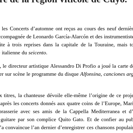
e les Concerts d’automne ont reçus au cours des neuf derniè
 accompagnée de Leonardo García-Alarcón et des instrumentist
ite à trois reprises dans la capitale de la Touraine, mais 
e italienne du
seicento
.
 le directeur artistique Alessandro Di Profio a joué la carte d
ter sur scène le programme du disque
Alfonsina, canciones ar
x titres, la chanteuse dévoile elle-même l’origine de ce proj
près les concerts donnés aux quatre coins de l’Europe, Mari
brasserie avec ses amis de la Cappella Mediterranea et d’
 guitare par son complice Quito Gato. Et de confier au pu
a convaincue l’an dernier d’enregistrer ces chansons populair