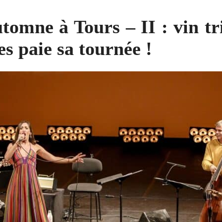
omne à Tours – II : vin tri
s paie sa tournée !