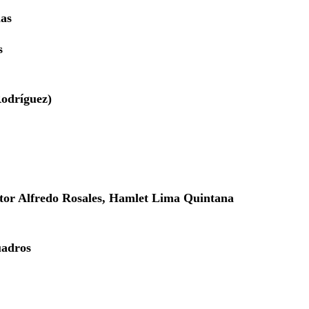
nas
s
odríguez)
tor Alfredo Rosales, Hamlet Lima Quintana
uadros