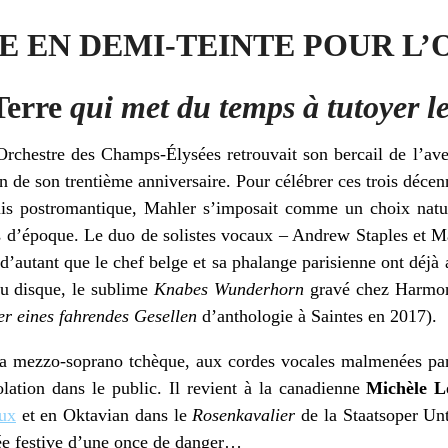
E EN DEMI-TEINTE POUR L’
Terre
qui met du temps à tutoyer l
Orchestre des Champs-Élysées retrouvait son bercail de l’a
 de son trentième anniversaire. Pour célébrer ces trois décen
uis postromantique, Mahler s’imposait comme un choix nature
s d’époque. Le duo de solistes vocaux – Andrew Staples et 
 d’autant que le chef belge et sa phalange parisienne ont déjà
au disque, le sublime
Knabes Wunderhorn
gravé chez Harmo
er eines fahrendes Gesellen
d’anthologie à Saintes en 2017).
la mezzo-soprano tchèque, aux cordes vocales malmenées par 
solation dans le public. Il revient à la canadienne
Michèle Lo
ux
et en Oktavian dans le
Rosenkavalier
de la Staatsoper Un
rée festive d’une once de danger…