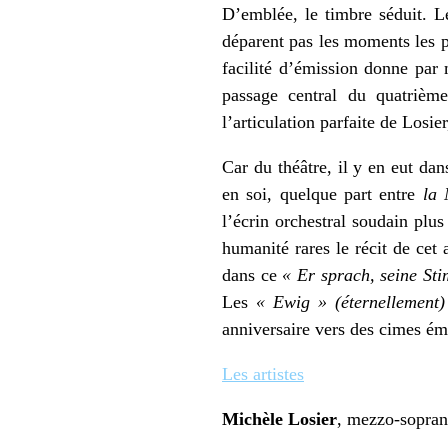
D’emblée, le timbre séduit. L
déparent pas les moments les pl
facilité d’émission donne pa
passage central du quatrièm
l’articulation parfaite de Losie
Car du théâtre, il y en eut dan
en soi, quelque part entre
la 
l’écrin orchestral soudain plu
humanité rares le récit de cet
dans ce
«
Er sprach, seine St
Les
« Ewig » (éternellement
anniversaire vers des cimes ém
Les artistes
Michèle Losier
, mezzo-sopra