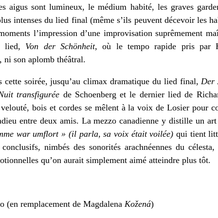
es aigus sont lumineux, le médium habité, les graves garden
us intenses du lied final (même s’ils peuvent décevoir les ha
r moments l’impression d’une improvisation suprêmement maî
e lied,
Von der Schönheit,
où le tempo rapide pris par 
r, ni son aplomb théâtral.
s cette soirée, jusqu’au climax dramatique du lied final,
Der 
Nuit transfigurée
de Schoenberg et le dernier lied de Richa
s velouté, bois et cordes se mêlent à la voix de Losier pour c
 adieu entre deux amis. La mezzo canadienne y distille un ar
imme war umflort
» (il parla, sa voix était voilée)
qui tient li
)
conclusifs, nimbés des sonorités arachnéennes du célesta,
otionnelles qu’on aurait simplement aimé atteindre plus tôt.
no (en remplacement de Magdalena
Kožená
)