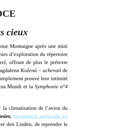
OCE
es cieux
venue Montaigne après une mini
nies d’exploration du répertoire
l, offrant de plus le prétexte
Magdalena
Kožená
– achevait
de
 amplement prouvé leur intimité
nia Mundi et la
Symphonie n°4
la climatisation de l’avion du
sier,
récemment applaudie en
ter den Linden, de reprendre le