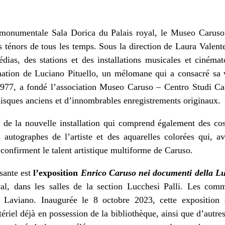
a monumentale Sala Dorica du Palais royal, le Museo Caruso
s ténors de tous les temps. Sous la direction de Laura Valente
dias, des stations et des installations musicales et cinémat
nation de Luciano Pituello, un mélomane qui a consacré sa vi
 1977, a fondé l’association Museo Caruso – Centro Studi Car
sques anciens et d’innombrables enregistrements originaux.
 de la nouvelle installation qui comprend également des cos
 autographes de l’artiste et des aquarelles colorées qui, a
confirment le talent artistique multiforme de Caruso.
ssante est
l’exposition
Enrico Caruso nei documenti della Lu
l, dans les salles de la section Lucchesi Palli. Les comm
io Laviano. Inaugurée le 8 octobre 2023, cette exposition 
tériel déjà en possession de la bibliothèque, ainsi que d’aut